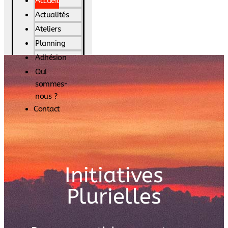
Accueil
Actualités
Ateliers
Planning
Adhésion
Qui
sommes-
nous ?
Contact
Initiatives
Plurielles